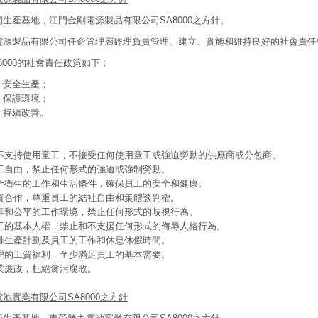
生產基地，江門金剛電源製品有限公司SA8000之方針。
電源製品有限公司任命管理層經理負責管理、建立、實施和維持良好的社會責任
8000的社會責任政策如下：
，安全生產；
，保護環境；
，持續改善。
：
止和不支持使用童工，不接受任何使用童工或強迫勞動的供應商或分包商。
員工自由，禁止任何形式的強迫或強制勞動。
安全衛生的工作和生活條件，確保員工的安全和健康。
勞資合作，尊重員工的結社自由和集體談判權。
平等和公平的工作環境，禁止任何形式的歧視行為。
重員工的基本人權，禁止和不支援任何形式的侮辱人格行為。
安排生產計劃及員工的工作和休息休假時間。
合理的工資福利，至少滿足員工的基本需要。
商業廉政，杜絕貪污腐敗。
池實業有限公司SA8000之方針