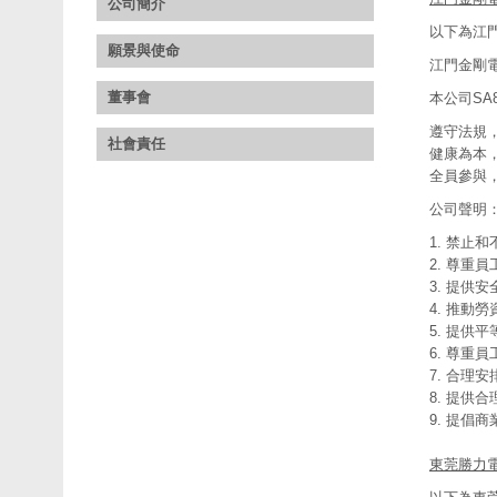
公司簡介
以下為江門
願景與使命
江門金剛
董事會
本公司SA
遵守法規
社會責任
健康為本
全員參與
公司聲明
1. 禁
2. 尊重
3. 提供
4. 推動
5. 提供
6. 尊
7. 合理
8. 提供
9. 提倡
東莞勝力電